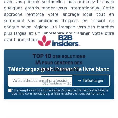
avec vos priorités sectorielles, puis articulez-les avec
quelques grands rendez-vous internationaux. Cette
approche renforce votre ancrage local tout en
soutenant vos ambitions d’export, en faisant de
chaque salon régional un tremplin vers des marchés
plus larges et un laboratoire pour affiner votre offre
avant une édition internationale.
TOP 10 des solutions
IA pour générer des
leads de qualité
Téléchargez gratuitement le livre blanc
➔ Télécharger
B2B insiders — 2026
*
En remplissant ce formulaire, j’accepte d’être contacté(e) à
des fins commerciales par B2B insiders et ses partenaires.