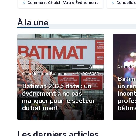
»
Comment Choisir Votre Événement
»
Conseils 
À la une
•
Calendrier des Événements par Secteur
16/06/2025
Batim
Batimat 2025 date : un
un re
événement à ne pas
incon
manquer pour le secteur
profe
du bâtiment
bâtim
Les derniers articles