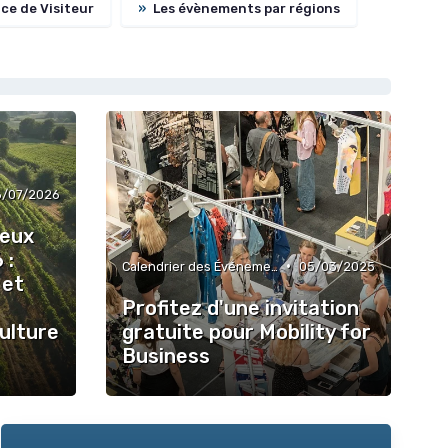
ce de Visiteur
»
Les évènements par régions
6/07/2026
jeux
 :
•
Calendrier des Événements par Secteur
05/03/2025
 et
Profitez d'une invitation
culture
gratuite pour Mobility for
Business