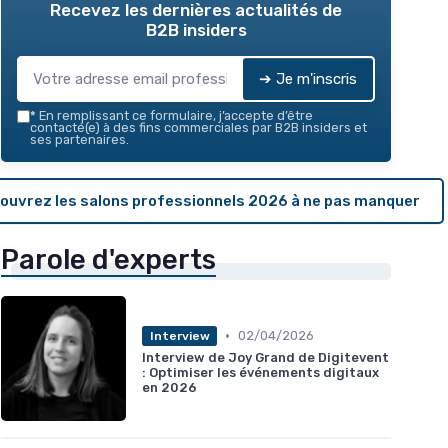
Recevez les dernières actualités de
B2B insiders
➔ Je m'inscris
*
En remplissant ce formulaire, j’accepte d’être
contacté(e) à des fins commerciales par B2B insiders et
ses partenaires.
ouvrez les salons professionnels 2026 à ne pas manquer
Parole d'experts
•
02/04/2026
Interview
Interview de Joy Grand de Digitevent
: Optimiser les événements digitaux
en 2026