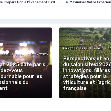
de Préparation à l'Événement B2B
»
Maximiser Votre Expérien
•
Calendrier des Événements par Secteur
1
•
Calendrier des Événements par Secteur
16/12/2025
Perspectives et en
at 2025 date paris :
du salon sitevi 2026
ndez-vous
innovations, filières
tournable pour les
stratégies pour la
ssionnels du
viticulture et l’agri
ent
française