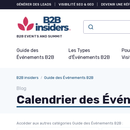
Panneau de gestion des cookies
GÉNÉRER DES LEADS
|
VISIBILITÉ SEO & GEO
|
DEVENIR UNE RÉ
B2B EVENTS AND SUMMIT
Guide des
Les Types
Pou
Événements B2B
d'Événements B2B
Visi
B2B insiders
Guide des Événements B2B
Blog
Calendrier des Évé
Accéder aux autres catégories Guide des Événements B2B :