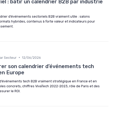
l : bâtir un calendrier B2B par industrie
rier d’événements sectoriels B2B vraiment utile : salons
ormats hybrides, contenus à forte valeur et indicateurs pour
issement.
•
ar Secteur
12/06/2026
er son calendrier d’événements tech
en Europe
 d’événements tech B2B vraiment stratégique en France et en
les concrets, chiffres VivaTech 2022-2023, rôle de Paris et des
surer le ROI.