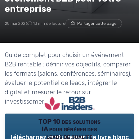
→ Je rejoins le club
entreprise
28 mai 2026
13 min de lecture
Partager cette page
* En rejoignant le club, j'accepte de recevoir les emails
de B2B Insiders et les offres de ses partenaires.
Guide complet pour choisir un événement
B2B rentable : définir vos objectifs, comparer
les formats (salons, conférences, séminaires),
évaluer le potentiel de leads, intégrer le
digital et mesurer le retour sur
investissement.
TOP 10 des solutions
IA pour générer des
leads de qualité
Téléchargez gratuitement le livre blanc