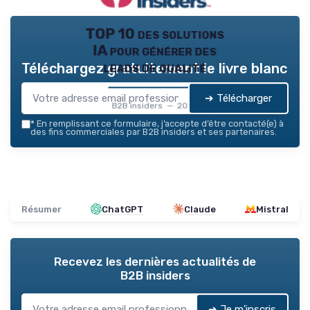
TOP 10 des solutions
IA pour générer des
leads de qualité
Téléchargez gratuitement le livre blanc
➔ Télécharger
B2B insiders — 2026
*
En remplissant ce formulaire, j’accepte d’être contacté(e) à
des fins commerciales par B2B insiders et ses partenaires.
Résumer
ChatGPT
Claude
Mistral
Recevez les dernières actualités de
B2B insiders
➔ Je m'inscris