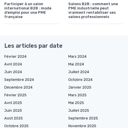
Participer à un salon
Salons B2B : comment une
international B2B : mode
PME industrielle peut
d’emploi pour une PME
vraiment rentabiliser ses
française
salons professionnels
Les articles par date
Février 2024
Mars 2024
Avril 2024
Mai 2024
Juin 2024
Juillet 2024
Septembre 2024
Octobre 2024
Décembre 2024
Janvier 2025
Février 2025
Mars 2025
Avril 2025
Mai 2025
Ce site utilise des cookies et vous donne le contrôle sur ceux que
vous souhaitez activer
Juin 2025
Juillet 2025
Août 2025
Septembre 2025
Tout accepter
Personnaliser
Octobre 2025
Novembre 2025