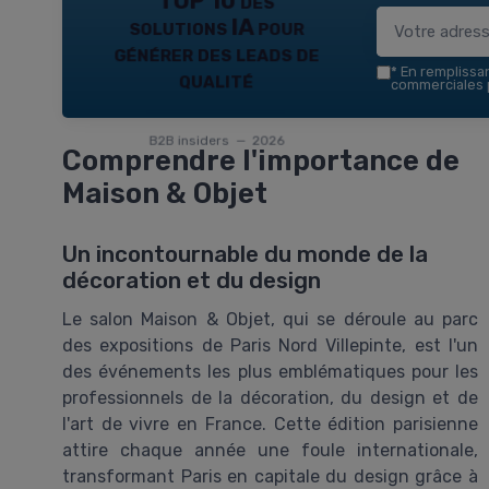
TOP 10 des
solutions IA pour
générer des leads de
*
En remplissant
qualité
commerciales p
B2B insiders — 2026
Comprendre l'importance de
Maison & Objet
Un incontournable du monde de la
décoration et du design
Le salon Maison & Objet, qui se déroule au parc
des expositions de Paris Nord Villepinte, est l'un
des événements les plus emblématiques pour les
professionnels de la décoration, du design et de
l'art de vivre en France. Cette édition parisienne
attire chaque année une foule internationale,
transformant Paris en capitale du design grâce à