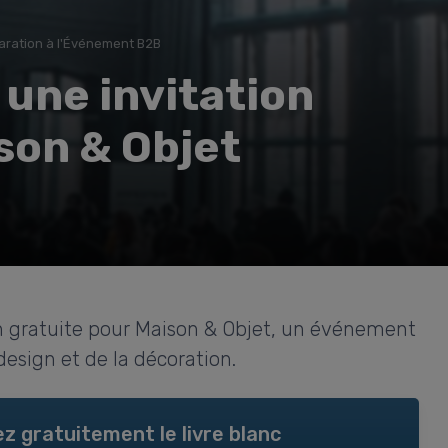
aration à l'Événement B2B
une invitation
son & Objet
 gratuite pour Maison & Objet, un événement
esign et de la décoration.
z gratuitement le livre blanc