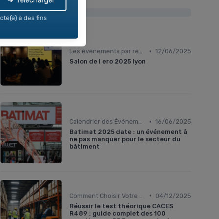
➔ Télécharger
Les plus lus
cté(e) à des fins
•
Les évènements par régions
12/06/2025
Salon de l ero 2025 lyon
•
Calendrier des Événements par Secteur
16/06/2025
Batimat 2025 date : un événement à
ne pas manquer pour le secteur du
bâtiment
•
Comment Choisir Votre Événement
04/12/2025
Réussir le test théorique CACES
R489 : guide complet des 100