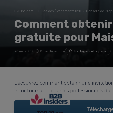
B2B insiders
Guide des Événements B2B
Conseils de Prép
Comment obtenir 
gratuite pour Mai
20 mars 2025
9 min de lecture
Partager cette page
Découvrez comment obtenir une invitation
incontournable pour les professionnels du d
Télécharge