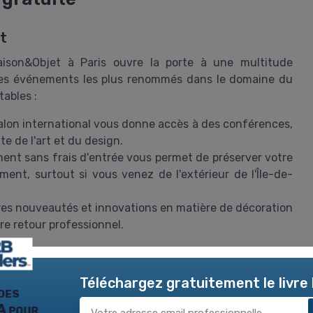
it
Maison&Objet à Paris ouvre la porte à une multitude
n des événements les plus renommés dans le domaine du
tables :
alon international vous donne accès à des conférences,
ite de l'art et du design.
ment sans frais d'entrée vous permet de préserver votre
ent, surtout si vous venez de l'extérieur de l'Île-de-
es nouveautés et innovations en matière de décoration
re retour professionnel.
aris Nord Villepinte vous permet, avec le bon
badge
, de
 toute la France et d'ailleurs. Ceci est essentiel pour
Téléchargez gratuitement le livre
es foires et salons.
des
A pour