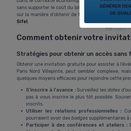
Dans le contexte économique actuel, avoir l'oppor
générer des
sans supporter le coût du billet est un véritable av
de qual
sur la manière d'obtenir de telles invitations sur no
Sifel
.
B2B insiders 
Comment obtenir votre invitat
Stratégies pour obtenir un accès sans f
Obtenir une invitation gratuite pour assister à l'é
Paris Nord Villepinte, peut sembler complexe, mais
quelques moyens efficaces pour rejoindre cette prest
S'inscrire à l'avance :
Surveillez les
dates
d'ouv
pas à vous inscrire le plus tôt possible. Souve
inscrits.
Utiliser les relations professionnelles :
Con
pourraient avoir des
badges
supplémentaires à
Participer à des conférences et ateliers :
C