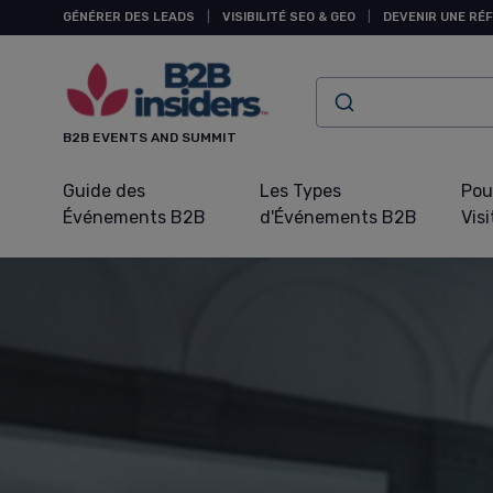
Panneau de gestion des cookies
GÉNÉRER DES LEADS
|
VISIBILITÉ SEO & GEO
|
DEVENIR UNE RÉ
B2B EVENTS AND SUMMIT
Guide des
Les Types
Pou
Événements B2B
d'Événements B2B
Visi