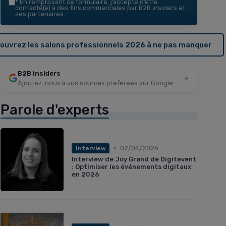
*
En remplissant ce formulaire, j’accepte d’être
contacté(e) à des fins commerciales par B2B insiders et
ses partenaires.
ouvrez les salons professionnels 2026 à ne pas manquer
B2B insiders
Ajoutez-nous à vos sources préférées sur Google
Parole d'experts
•
02/04/2026
Interview
Interview de Joy Grand de Digitevent
: Optimiser les événements digitaux
en 2026