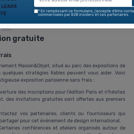
tunité de participer à un événement de cette envergure
 leads
antage stratégique. Vous pouvez explorer plus de détails
*
En remplissant ce formulaire, j’accepte d’être conta
ité
tre article
invitation gratuite pour le salon Vinitech-
commerciales par B2B insiders et ses partenaires.
— 2026
ion gratuite
rais
vénement Maison&Objet, situé au parc des expositions de
 quelques stratégies fiables peuvent vous aider. Voici
igieuse exposition parisienne sans frais :
erture des inscriptions pour l'
édition
Paris et n'hésitez
nt, des invitations gratuites sont offertes aux premiers
tactez vos partenaires, clients ou fournisseurs qui
 partager pour cet événement de
design
international.
ertaines conférences et
ateliers
organisés autour de