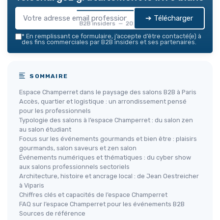
➔ Télécharger
B2B insiders — 2026
*
En remplissant ce formulaire, j’accepte d’être contacté(e) à
des fins commerciales par B2B insiders et ses partenaires.
SOMMAIRE
Espace Champerret dans le paysage des salons B2B à Paris
Accès, quartier et logistique : un arrondissement pensé
pour les professionnels
Typologie des salons à l’espace Champerret : du salon zen
au salon étudiant
Focus sur les événements gourmands et bien être : plaisirs
gourmands, salon saveurs et zen salon
Événements numériques et thématiques : du cyber show
aux salons professionnels sectoriels
Architecture, histoire et ancrage local : de Jean Oestreicher
à Viparis
Chiffres clés et capacités de l’espace Champerret
FAQ sur l’espace Champerret pour les événements B2B
Sources de référence