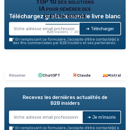
TOP 10 des solutions
IA pour générer des
leads de qualité
Téléchargez gratuitement le livre blanc
➔ Télécharger
B2B insiders — 2026
*
En remplissant ce formulaire, j’accepte d’être contacté(e) à
des fins commerciales par B2B insiders et ses partenaires.
Résumer
ChatGPT
Claude
Mistral
Recevez les dernières actualités de
B2B insiders
➔ Je m'inscris
*
En remplissant ce formulaire, j’accepte d’être contacté(e) à