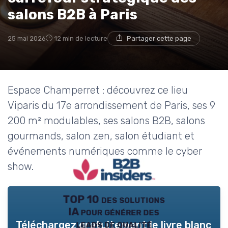
→ Je rejoins le club
salons B2B à Paris
* En rejoignant le club, j'accepte de recevoir les emails
25 mai 2026
12 min de lecture
Partager cette page
de B2B Insiders et les offres de ses partenaires.
Non merci, peut-être plus tard
Espace Champerret : découvrez ce lieu
Viparis du 17e arrondissement de Paris, ses 9
200 m² modulables, ses salons B2B, salons
gourmands, salon zen, salon étudiant et
événements numériques comme le cyber
show.
TOP 10 des solutions
IA pour générer des
leads de qualité
Téléchargez gratuitement le livre blanc