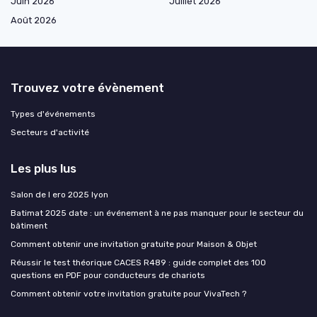
Juin 2026
Juillet 2026
Août 2026
Trouvez votre évènement
Types d'événements
Secteurs d'activité
Les plus lus
Salon de l ero 2025 lyon
Batimat 2025 date : un événement à ne pas manquer pour le secteur du
bâtiment
Comment obtenir une invitation gratuite pour Maison & Objet
Ce site utilise des cookies et vous donne le contrôle sur ceux que
Réussir le test théorique CACES R489 : guide complet des 100
vous souhaitez activer
questions en PDF pour conducteurs de chariots
Comment obtenir votre invitation gratuite pour VivaTech ?
Tout accepter
Personnaliser