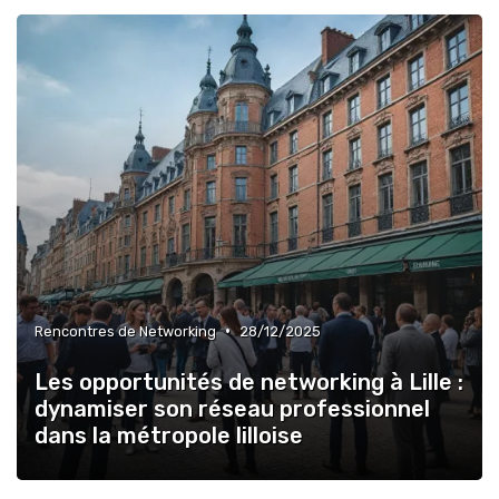
→ Je rejoins le club
* En rejoignant le club, j'accepte de recevoir les emails
de B2B Insiders et les offres de ses partenaires.
Non merci, peut-être plus tard
•
Rencontres de Networking
28/12/2025
Les opportunités de networking à Lille :
dynamiser son réseau professionnel
dans la métropole lilloise