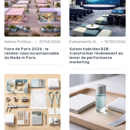
•
•
Salons Professionnels et Expositions
27/04/2026
Événements Virtuels et Hybrides
15/05/2026
Foire de Paris 2026 : le
Salons hybrides B2B :
rendez-vous incontournable
transformer l’événement en
du Made in Paris
levier de performance
marketing
Ce site utilise des cookies et vous donne le contrôle sur ceux que
vous souhaitez activer
Tout accepter
Personnaliser