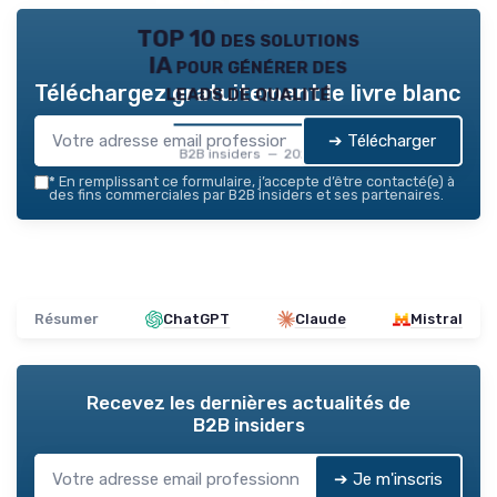
TOP 10 des solutions
IA pour générer des
leads de qualité
Téléchargez gratuitement le livre blanc
➔ Télécharger
B2B insiders — 2026
*
En remplissant ce formulaire, j’accepte d’être contacté(e) à
des fins commerciales par B2B insiders et ses partenaires.
Résumer
ChatGPT
Claude
Mistral
Recevez les dernières actualités de
B2B insiders
➔ Je m'inscris