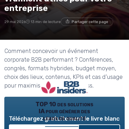
→ Je rejoins le club
entreprise
* En rejoignant le club, j'accepte de recevoir les emails
29 mai 2026
13 min de lecture
Partager cette page
de B2B Insiders et les offres de ses partenaires.
Non merci, peut-être plus tard
Comment concevoir un événement
corporate B2B performant ? Conférences,
congrès, formats hybrides, budget moyen,
choix des lieux, contenus, KPIs et cas d’usage
pour maximiser l’impact business.
TOP 10 des solutions
IA pour générer des
leads de qualité
Téléchargez gratuitement le livre blanc