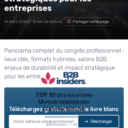
entreprises
10 mars 2026
12 min de lecture
Partager cette page
Panorama complet du congrès professionnel :
lieux clés, formats hybrides, salons B2B,
enjeux de durabilité et impact stratégique
pour les entreprises.
TOP 10 des solutions
IA pour générer des
leads de qualité
Téléchargez gratuitement le livre blanc
➔ Télécharger
B2B insiders — 2026