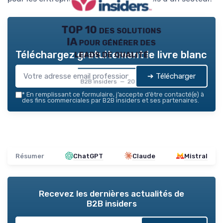
TOP 10 des solutions
IA pour générer des
leads de qualité
Téléchargez gratuitement le livre blanc
➔ Télécharger
B2B insiders — 2026
*
En remplissant ce formulaire, j’accepte d’être contacté(e) à
des fins commerciales par B2B insiders et ses partenaires.
Résumer
ChatGPT
Claude
Mistral
Recevez les dernières actualités de
B2B insiders