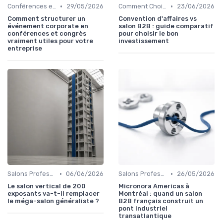
•
•
Conférences et Congrès
29/05/2026
Comment Choisir Votre Événement
23/06/2026
Comment structurer un
Convention d'affaires vs
événement corporate en
salon B2B : guide comparatif
conférences et congrès
pour choisir le bon
vraiment utiles pour votre
investissement
entreprise
•
•
Salons Professionnels et Expositions
06/06/2026
Salons Professionnels et Expositions
26/05/2026
Le salon vertical de 200
Micronora Americas à
exposants va-t-il remplacer
Montréal : quand un salon
le méga-salon généraliste ?
B2B français construit un
pont industriel
transatlantique