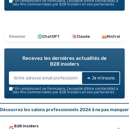
*
En remplissant ce formulaire, j’accepte d’être contacté(e) à
des fins commerciales par B2B insiders et ses partenaires.
Résumer
ChatGPT
Claude
Mistral
Recevez les dernières actualités de
B2B insiders
➔ Je m'inscris
*
En remplissant ce formulaire, j’accepte d’être contacté(e) à
des fins commerciales par B2B insiders et ses partenaires.
Découvrez les salons professionnels 2026 à ne pas manquer
B2B insiders