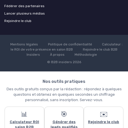
Fédérer des partenaires
Lancer plusieurs médias
Rejoindre le club
Mentions légales
Politique de confidentialité
Calculateur :
le ROI de votre présence en salon B2B
Rejoindre le club B2B
Insiders
À propos
Méthodologie
© B2B insiders 2026
Nos outils pratiques
Des outils gratuits conçus par la rédaction : répondez à quelques
questions et obtenez en quelques secondes un chiffrage
personnalisé, sans inscription. Servez-vous.
📊
🎯
✉️
Ce site utilise des cookies et vous donne le contrôle sur ceux que
Calculateur ROI
Générer des
Rejoindre le club
vous souhaitez activer
salon B2B
leads qualifiés