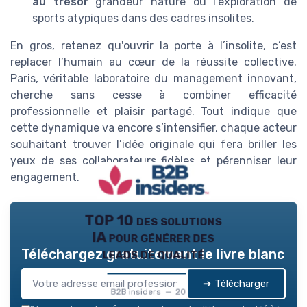
au trésor
grandeur nature ou l’exploration de
sports atypiques dans des cadres insolites.
En gros, retenez qu'ouvrir la porte à l’insolite, c’est
replacer l’humain au cœur de la réussite collective.
Paris, véritable laboratoire du management innovant,
cherche sans cesse à combiner efficacité
professionnelle et plaisir partagé. Tout indique que
cette dynamique va encore s’intensifier, chaque acteur
souhaitant trouver l’idée originale qui fera briller les
yeux de ses collaborateurs fidèles et pérenniser leur
engagement.
TOP 10 des solutions
IA pour générer des
leads de qualité
Téléchargez gratuitement le livre blanc
➔ Télécharger
B2B insiders — 2026