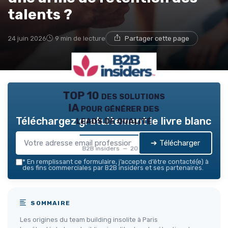
→ Je rejoins le club
talents ?
* En rejoignant le club, j'accepte de recevoir les emails
24 juin 2026
9 min de lecture
Partager cette page
de B2B Insiders et les offres de ses partenaires.
Non merci, peut-être plus tard
TOP 10 des solutions
IA pour générer des
leads de qualité
Téléchargez gratuitement le livre blanc
➔ Télécharger
B2B insiders — 2026
*
En remplissant ce formulaire, j’accepte d’être contacté(e) à
des fins commerciales par B2B insiders et ses partenaires.
SOMMAIRE
Les origines du team building insolite à Paris