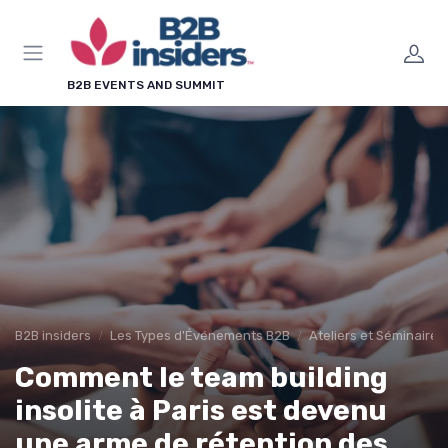
Panneau de gestion des cookies
×
LE CLUB B2B INSIDERS
B2B EVENTS AND SUMMIT
Rejoignez le club B2B
Insiders !
Chaque semaine, les salons à ne pas manquer,
nos guides pratiques et les méthodes qui
transforment un événement en leads qualifiés.
Agenda des salons
Guides & modèles
Méthodes leadgen
En avant-première
B2B insiders
Les Types d'Événements B2B
Ateliers et Séminaires
Comment le team building
insolite à Paris est devenu
une arme de rétention des