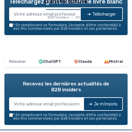
leads de qualité
Téléchargez gratuitement le livre blanc
➔ Télécharger
B2B insiders — 2026
*
En remplissant ce formulaire, j’accepte d’être contacté(e) à
des fins commerciales par B2B insiders et ses partenaires.
Résumer
ChatGPT
Claude
Mistral
Recevez les dernières actualités de
B2B insiders
➔ Je m'inscris
*
En remplissant ce formulaire, j’accepte d’être contacté(e) à
des fins commerciales par B2B insiders et ses partenaires.