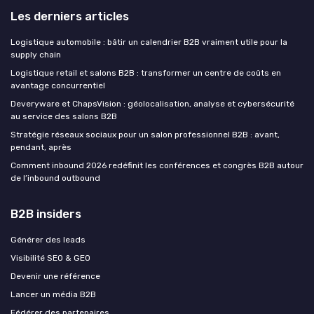
Les derniers articles
Logistique automobile : bâtir un calendrier B2B vraiment utile pour la
supply chain
Logistique retail et salons B2B : transformer un centre de coûts en
avantage concurrentiel
Deveryware et ChapsVision : géolocalisation, analyse et cybersécurité
au service des salons B2B
Stratégie réseaux sociaux pour un salon professionnel B2B : avant,
pendant, après
Comment inbound 2026 redéfinit les conférences et congrès B2B autour
de l’inbound outbound
B2B insiders
Générer des leads
Visibilité SEO & GEO
Devenir une référence
Lancer un média B2B
Fédérer des partenaires