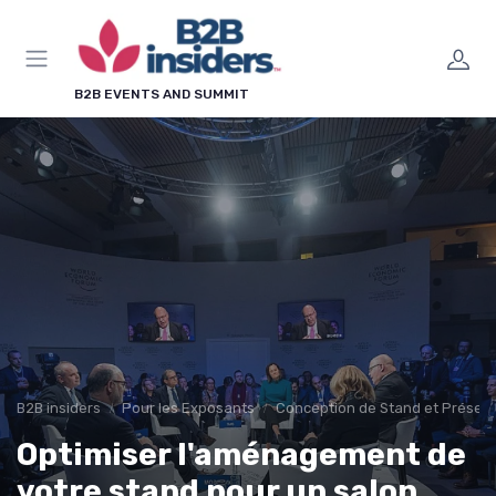
Panneau de gestion des cookies
×
LE CLUB B2B INSIDERS
B2B EVENTS AND SUMMIT
Rejoignez le club B2B
Insiders !
Chaque semaine, les salons à ne pas manquer,
nos guides pratiques et les méthodes qui
transforment un événement en leads qualifiés.
Agenda des salons
Guides & modèles
Méthodes leadgen
En avant-première
B2B insiders
Pour les Exposants
Conception de Stand et Présent
Optimiser l'aménagement de
votre stand pour un salon