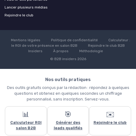
Lancer plusieurs médias
Rejoindre le club
Mentions légales
Politique de confidentialité
Calculateur :
le ROI de votre présence en salon B2B
Rejoindre le club B2B
Insiders
À propos
Méthodologie
© B2B insiders 2026
Nos outils pratiques
Des outils gratuits conçus par la rédaction : répondez à quelques
questions et obtenez en quelques secondes un chiffrage
personnalisé, sans inscription. Servez-vous.
📊
🎯
✉️
Ce site utilise des cookies et vous donne le contrôle sur ceux que
Calculateur ROI
Générer des
Rejoindre le club
vous souhaitez activer
salon B2B
leads qualifiés
Tout accepter
Personnaliser