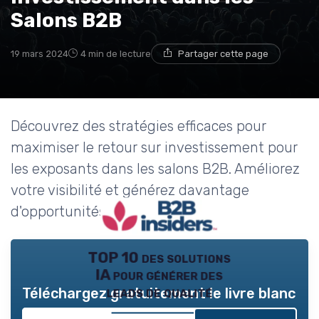
Salons B2B
19 mars 2024
4 min de lecture
Partager cette page
Découvrez des stratégies efficaces pour
maximiser le retour sur investissement pour
les exposants dans les salons B2B. Améliorez
votre visibilité et générez davantage
d'opportunités commerciales.
TOP 10 des solutions
IA pour générer des
leads de qualité
Téléchargez gratuitement le livre blanc