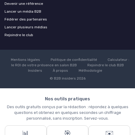
Devenir une référence
Lancer un média B2B
Fédérer des partenaires
Lancer plusieurs médias
Rejoindre le club
Mentions légales
Politique de confidentialité
Calculateur :
le ROI de votre présence en salon B2B
Rejoindre le club B2B
Insiders
À propos
Méthodologie
© B2B insiders 2026
Nos outils pratiques
Des outils gratuits conçus par la rédaction : répondez à quelques
questions et obtenez en quelques secondes un chiffrage
personnalisé, sans inscription. Servez-vous.
📊
🎯
✉️