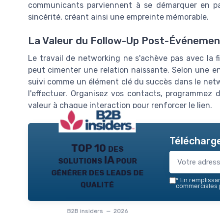
communicants parviennent à se démarquer en par
sincérité, créant ainsi une empreinte mémorable.
La Valeur du Follow-Up Post-Événemen
Le travail de networking ne s'achève pas avec la f
peut cimenter une relation naissante. Selon une e
suivi comme un élément clé du succès dans le net
l'effectuer. Organisez vos contacts, programmez des
valeur à chaque interaction pour renforcer le lien.
Télécharge
TOP 10 des
solutions IA pour
générer des leads de
*
En remplissant
qualité
commerciales p
B2B insiders — 2026