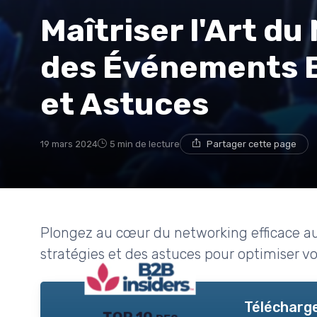
Maîtriser l'Art du
des Événements B
et Astuces
19 mars 2024
5 min de lecture
Partager cette page
Plongez au cœur du networking efficace a
stratégies et des astuces pour optimiser vo
Télécharge