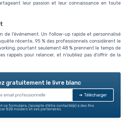
tageant leur passion et leur connaissance en toute
t
in de l'événement. Un follow-up rapide et personnalisé
nquête récente, 95 % des professionnels considèrent le
working, pourtant seulement 48 % prennent le temps de
 rappels pour relancer, et n'oubliez pas d'offrir de la
z gratuitement le livre blanc
➔ Télécharger
 ce formulaire, j’accepte d’être contacté(e) à des fins
ar B2B insiders et ses partenaires.