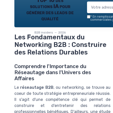
TOP 10 des
solutions IA pour
générer des leads de
*
En remplissant
qualité
commerciales p
B2B insiders — 2026
Les Fondamentaux du
Networking B2B : Construire
des Relations Durables
Comprendre l'Importance du
Réseautage dans l'Univers des
Affaires
Le
réseautage B2B
, ou networking, se trouve au
coeur de toute stratégie entrepreneuriale réussie.
Il s'agit d'une compétence clé qui permet de
construire et d'entretenir des relations
professionnelles bénéfiques. D'ailleurs, une étude