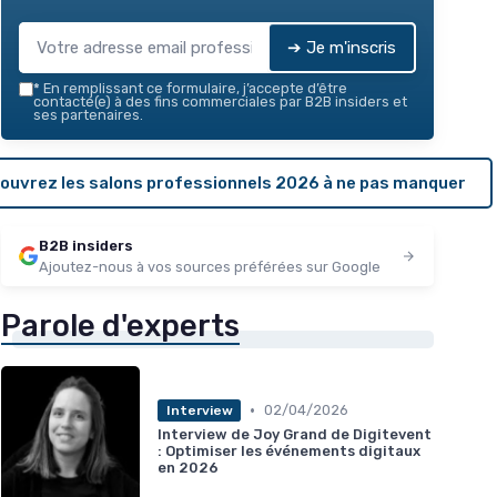
➔ Je m'inscris
*
En remplissant ce formulaire, j’accepte d’être
contacté(e) à des fins commerciales par B2B insiders et
ses partenaires.
ouvrez les salons professionnels 2026 à ne pas manquer
B2B insiders
Ajoutez-nous à vos sources préférées sur Google
Parole d'experts
•
02/04/2026
Interview
Interview de Joy Grand de Digitevent
: Optimiser les événements digitaux
en 2026