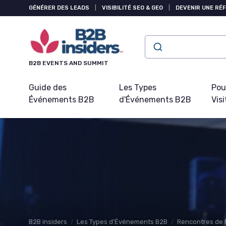
Panneau de gestion des cookies
GÉNÉRER DES LEADS
|
VISIBILITÉ SEO & GEO
|
DEVENIR UNE RÉ
B2B EVENTS AND SUMMIT
Guide des
Les Types
Pou
Événements B2B
d'Événements B2B
Visi
B2B insiders
Les Types d'Événements B2B
Rencontres de 