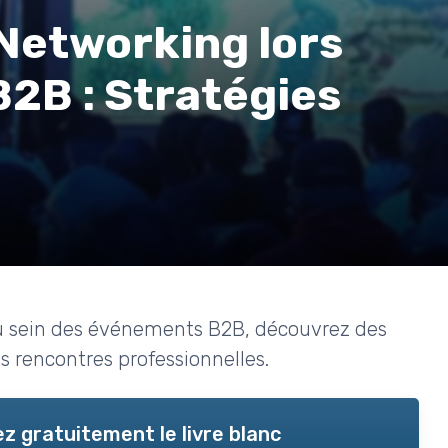
 Networking lors
2B : Stratégies
u sein des événements B2B, découvrez des
s rencontres professionnelles.
z gratuitement le livre blanc