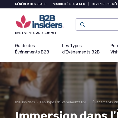
Panneau de gestion des cookies
GÉNÉRER DES LEADS
|
VISIBILITÉ SEO & GEO
|
DEVENIR UNE RÉ
B2B EVENTS AND SUMMIT
Guide des
Les Types
Pou
Événements B2B
d'Événements B2B
Visi
B2B insiders
Les Types d'Événements B2B
Événements Vir
Immersion dans l'