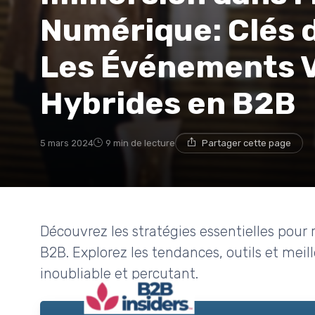
Numérique: Clés 
Les Événements V
Hybrides en B2B
5 mars 2024
9 min de lecture
Partager cette page
Découvrez les stratégies essentielles pour 
B2B. Explorez les tendances, outils et me
inoubliable et percutant.