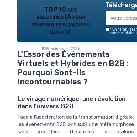
Télécharge
TOP 10 des
solutions IA pour
générer des leads de
*
En remplissant
qualité
commerciales p
B2B insiders — 2026
L'Essor des Événements
Virtuels et Hybrides en B2B :
Pourquoi Sont-Ils
Incontournables ?
Le virage numérique, une révolution
dans l'univers B2B
Face à l'accélération de la transformation digitale,
les événements B2B ont subi une métamorphose
sans précédent. Désormais, les
salons