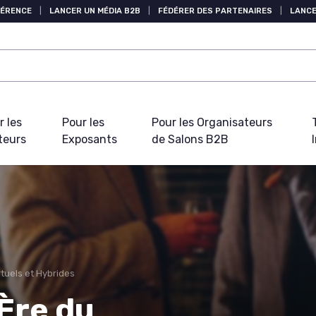
FÉRENCE
|
LANCER UN MÉDIA B2B
|
FÉDÉRER DES PARTENAIRES
|
LANCE
r les
Pour les
Pour les Organisateurs
teurs
Exposants
de Salons B2B
tuels et Hybrides
Ère du