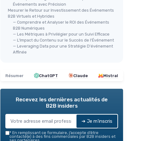
Événements avec Précision
Mesurer le Retour sur Investissement des Événements
B2B Virtuels et Hybrides
— Comprendre et Analyser le ROI des Événements
B2B Numériques
— Les Métriques à Privilégier pour un Suivi Efficace
— L'Impact du Contenu sur le Succès de l'Événement
— Leveraging Data pour une Stratégie D'événement
Affinée
Résumer
ChatGPT
Claude
Mistral
Recevez les dernières actualités de
B2B insiders
➔ Je m'inscris
*
En remplissant ce formulaire, j’accepte d’être
contacté(e) à des fins commerciales par B2B insiders et
ses partenaires.