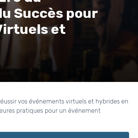
du Succès pour
irtuels et
réussir vos événements virtuels et hybrides en
illeures pratiques pour un événement