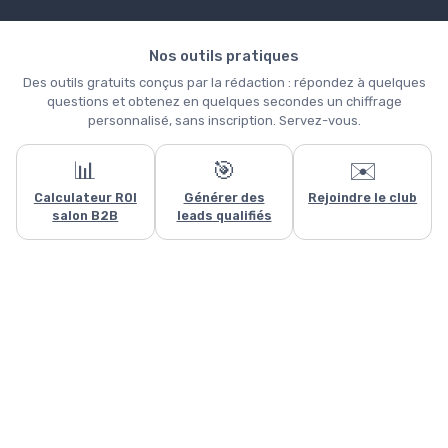
Nos outils pratiques
Des outils gratuits conçus par la rédaction : répondez à quelques
questions et obtenez en quelques secondes un chiffrage
personnalisé, sans inscription. Servez-vous.
📊
🎯
✉️
Ce site utilise des cookies et vous donne le contrôle sur ceux que
Calculateur ROI
Générer des
Rejoindre le club
vous souhaitez activer
salon B2B
leads qualifiés
Tout accepter
Personnaliser