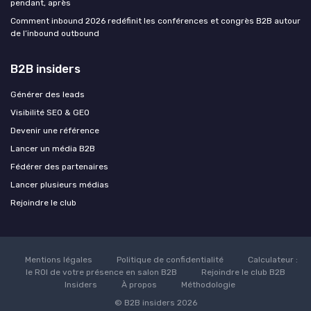
pendant, après
Comment inbound 2026 redéfinit les conférences et congrès B2B autour
de l’inbound outbound
B2B insiders
Générer des leads
Visibilité SEO & GEO
Devenir une référence
Lancer un média B2B
Fédérer des partenaires
Lancer plusieurs médias
Rejoindre le club
Mentions légales
Politique de confidentialité
Calculateur :
le ROI de votre présence en salon B2B
Rejoindre le club B2B
Insiders
À propos
Méthodologie
© B2B insiders 2026