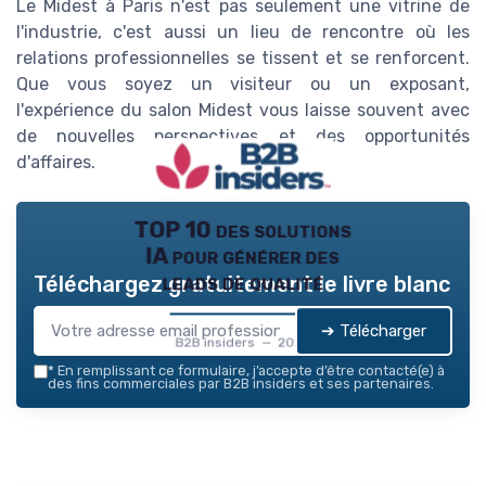
Le Midest à Paris n'est pas seulement une vitrine de
l'industrie, c'est aussi un lieu de rencontre où les
relations professionnelles se tissent et se renforcent.
Que vous soyez un visiteur ou un exposant,
l'expérience du salon Midest vous laisse souvent avec
de nouvelles perspectives et des opportunités
d'affaires.
TOP 10 des solutions
IA pour générer des
leads de qualité
Téléchargez gratuitement le livre blanc
➔ Télécharger
B2B insiders — 2026
*
En remplissant ce formulaire, j’accepte d’être contacté(e) à
des fins commerciales par B2B insiders et ses partenaires.