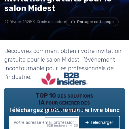
→ Je rejoins le club
salon Midest
* En rejoignant le club, j'accepte de recevoir les emails
27 février 2025
10 min de lecture
Partager cette page
de B2B Insiders et les offres de ses partenaires.
Non merci, peut-être plus tard
Découvrez comment obtenir votre invitation
gratuite pour le salon Midest, l'événement
incontournable pour les professionnels de
l'industrie.
TOP 10 des solutions
IA pour générer des
leads de qualité
Téléchargez gratuitement le livre blanc
➔ Télécharger
B2B insiders — 2026