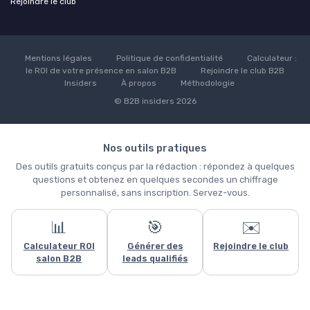
Rejoindre le club
Mentions légales
Politique de confidentialité
Calculateur :
le ROI de votre présence en salon B2B
Rejoindre le club B2B
Insiders
À propos
Méthodologie
© B2B insiders 2026
Nos outils pratiques
Des outils gratuits conçus par la rédaction : répondez à quelques
questions et obtenez en quelques secondes un chiffrage
personnalisé, sans inscription. Servez-vous.
📊
🎯
✉️
Ce site utilise des cookies et vous donne le contrôle sur ceux que
Calculateur ROI
Générer des
Rejoindre le club
vous souhaitez activer
salon B2B
leads qualifiés
Tout accepter
Personnaliser