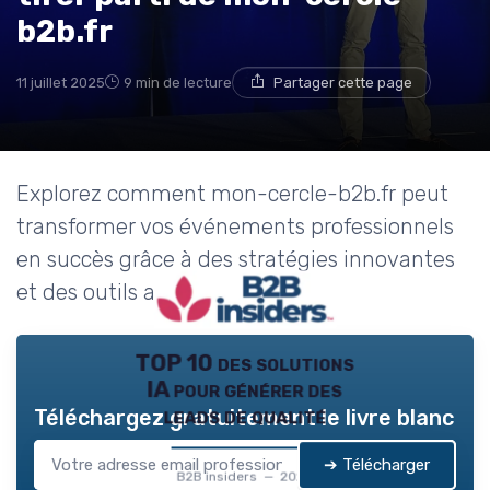
→ Je rejoins le club
b2b.fr
* En rejoignant le club, j'accepte de recevoir les emails
11 juillet 2025
9 min de lecture
Partager cette page
de B2B Insiders et les offres de ses partenaires.
Non merci, peut-être plus tard
Explorez comment mon-cercle-b2b.fr peut
transformer vos événements professionnels
en succès grâce à des stratégies innovantes
et des outils adaptés.
TOP 10 des solutions
IA pour générer des
leads de qualité
Téléchargez gratuitement le livre blanc
➔ Télécharger
B2B insiders — 2026