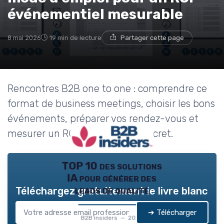
événementiel mesurable
8 mai 2026
19 min de lecture
Partager cette page
Rencontres B2B one to one : comprendre ce
format de business meetings, choisir les bons
événements, préparer vos rendez-vous et
mesurer un ROI commercial concret.
TOP 10 des solutions
IA pour générer des
leads de qualité
Téléchargez gratuitement le livre blanc
➔ Télécharger
B2B insiders — 2026