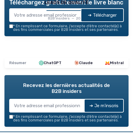
leads de qualité
Téléchargez gratuitement le livre blanc
➔ Télécharger
B2B insiders — 2026
*
En remplissant ce formulaire, j’accepte d’être contacté(e) à
des fins commerciales par B2B insiders et ses partenaires.
Résumer
ChatGPT
Claude
Mistral
Recevez les dernières actualités de
B2B insiders
➔ Je m'inscris
*
En remplissant ce formulaire, j’accepte d’être contacté(e) à
des fins commerciales par B2B insiders et ses partenaires.