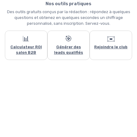
Nos outils pratiques
Des outils gratuits conçus par la rédaction : répondez à quelques
questions et obtenez en quelques secondes un chiffrage
personnalisé, sans inscription. Servez-vous.
📊
🎯
✉️
Ce site utilise des cookies et vous donne le contrôle sur ceux que
Calculateur ROI
Générer des
Rejoindre le club
vous souhaitez activer
salon B2B
leads qualifiés
Tout accepter
Personnaliser