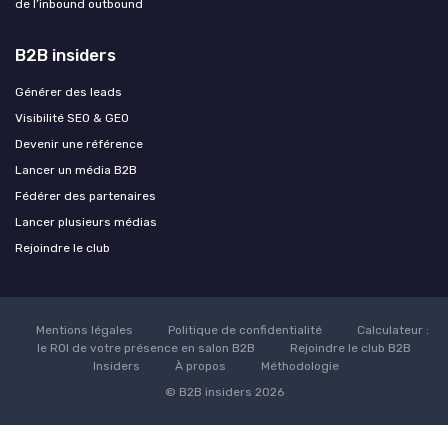
de l’inbound outbound
B2B insiders
Générer des leads
Visibilité SEO & GEO
Devenir une référence
Lancer un média B2B
Fédérer des partenaires
Lancer plusieurs médias
Rejoindre le club
Mentions légales
Politique de confidentialité
Calculateur :
le ROI de votre présence en salon B2B
Rejoindre le club B2B
Insiders
À propos
Méthodologie
© B2B insiders 2026