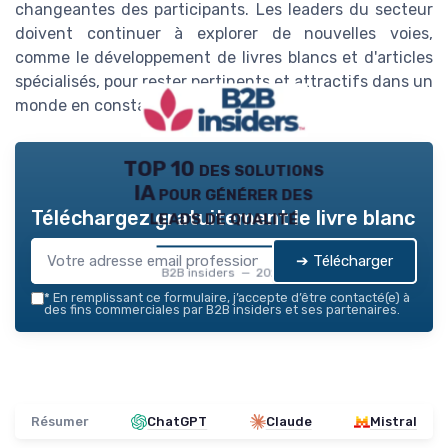
changeantes des participants. Les leaders du secteur
doivent continuer à explorer de nouvelles voies,
comme le développement de livres blancs et d'articles
spécialisés, pour rester pertinents et attractifs dans un
monde en constante évolution.
TOP 10 des solutions
IA pour générer des
leads de qualité
Téléchargez gratuitement le livre blanc
➔ Télécharger
B2B insiders — 2026
*
En remplissant ce formulaire, j’accepte d’être contacté(e) à
des fins commerciales par B2B insiders et ses partenaires.
Résumer
ChatGPT
Claude
Mistral