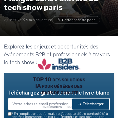
→ Je rejoins le club
tech show paris
* En rejoignant le club, j'accepte de recevoir les emails
7 juin 2025
9 min de lecture
Partager cette page
de B2B Insiders et les offres de ses partenaires.
Non merci, peut-être plus tard
Explorez les enjeux et opportunités des
événements B2B et professionnels à travers
le tech show paris.
TOP 10 des solutions
IA pour générer des
leads de qualité
Téléchargez gratuitement le livre blanc
➔ Télécharger
B2B insiders — 2026
*
En remplissant ce formulaire, j’accepte d’être contacté(e) à
des fins commerciales par B2B insiders et ses partenaires.