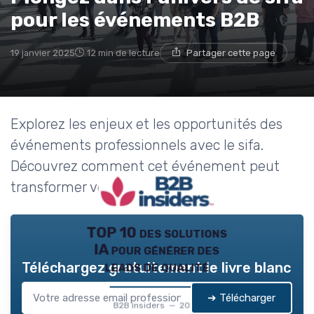
→ Je rejoins le club
pour les événements B2B
* En rejoignant le club, j'accepte de recevoir les emails
19 janvier 2025
12 min de lecture
Partager cette page
de B2B Insiders et les offres de ses partenaires.
Non merci, peut-être plus tard
Explorez les enjeux et les opportunités des
événements professionnels avec le sifa.
Découvrez comment cet événement peut
transformer vos stratégies B2B.
TOP 10 des solutions
IA pour générer des
leads de qualité
Téléchargez gratuitement le livre blanc
➔ Télécharger
B2B insiders — 2026