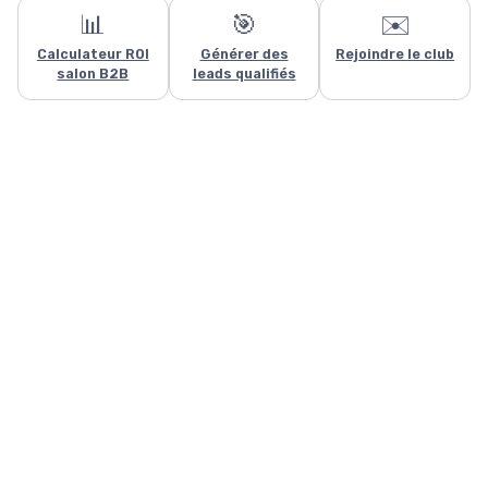
📊
🎯
✉️
Ce site utilise des cookies et vous donne le contrôle sur ceux que
Calculateur ROI
Générer des
Rejoindre le club
vous souhaitez activer
salon B2B
leads qualifiés
Tout accepter
Personnaliser