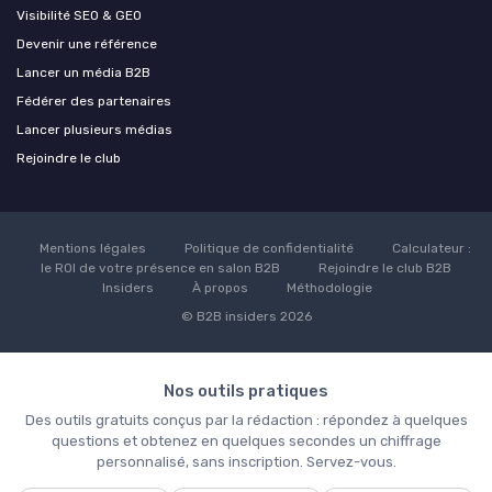
Visibilité SEO & GEO
Devenir une référence
Lancer un média B2B
Fédérer des partenaires
Lancer plusieurs médias
Rejoindre le club
Mentions légales
Politique de confidentialité
Calculateur :
le ROI de votre présence en salon B2B
Rejoindre le club B2B
Insiders
À propos
Méthodologie
© B2B insiders 2026
Nos outils pratiques
Des outils gratuits conçus par la rédaction : répondez à quelques
questions et obtenez en quelques secondes un chiffrage
personnalisé, sans inscription. Servez-vous.