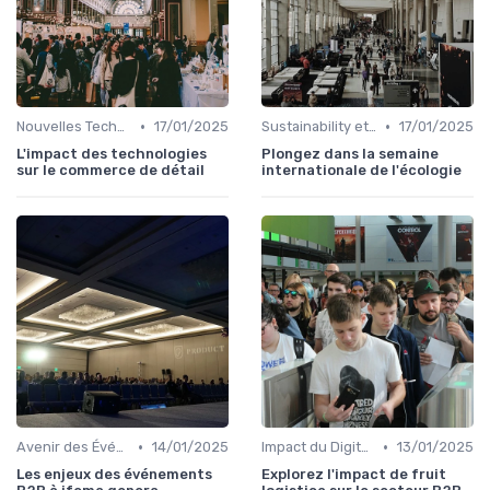
•
•
Nouvelles Technologies dans l'Événementiel
17/01/2025
Sustainability et Événements Écoresponsables
17/01/2025
L'impact des technologies
Plongez dans la semaine
sur le commerce de détail
internationale de l'écologie
•
•
Avenir des Événements B2B
14/01/2025
Impact du Digital sur l'Événementiel B2B
13/01/2025
Les enjeux des événements
Explorez l'impact de fruit