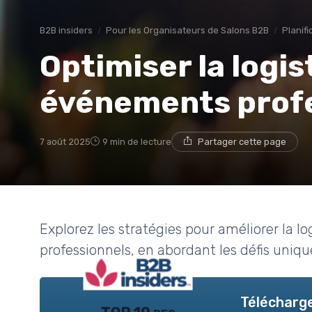
B2B insiders
Pour les Organisateurs de Salons B2B
Planif
Optimiser la logis
événements prof
7 août 2025
9 min de lecture
Partager cette page
Explorez les stratégies pour améliorer la 
professionnels, en abordant les défis uniqu
Télécharge