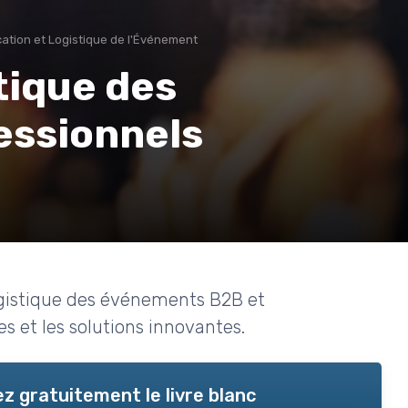
ication et Logistique de l'Événement
tique des
essionnels
logistique des événements B2B et
es et les solutions innovantes.
z gratuitement le livre blanc