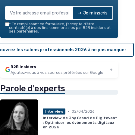
➔ Je m'inscris
*
En remplissant ce formulaire, j’accepte d’être
contacté(e) à des fins commerciales par B2B insiders et
ses partenaires.
ouvrez les salons professionnels 2026 à ne pas manquer
B2B insiders
Ajoutez-nous à vos sources préférées sur Google
Parole d'experts
•
02/04/2026
Interview
Interview de Joy Grand de Digitevent
: Optimiser les événements digitaux
en 2026