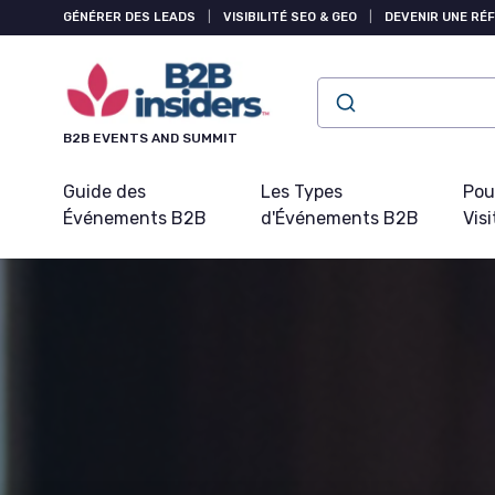
Panneau de gestion des cookies
GÉNÉRER DES LEADS
|
VISIBILITÉ SEO & GEO
|
DEVENIR UNE RÉ
B2B EVENTS AND SUMMIT
Guide des
Les Types
Pou
Événements B2B
d'Événements B2B
Visi