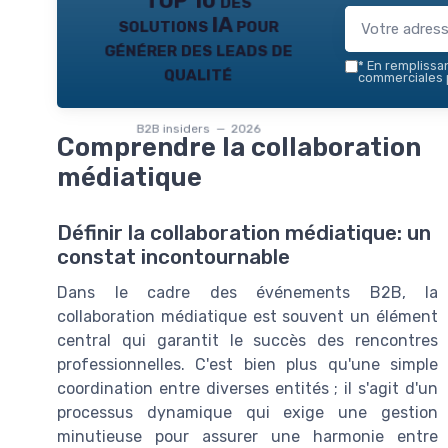
TOP 10 des
solutions IA pour
générer des leads de
*
En remplissant
qualité
commerciales p
B2B insiders — 2026
Comprendre la collaboration
médiatique
Définir la collaboration médiatique: un
constat incontournable
Dans le cadre des événements B2B, la
collaboration médiatique est souvent un élément
central qui garantit le succès des rencontres
professionnelles. C'est bien plus qu'une simple
coordination entre diverses entités ; il s'agit d'un
processus dynamique qui exige une gestion
minutieuse pour assurer une harmonie entre