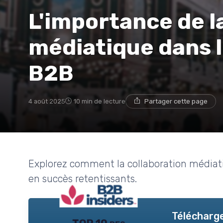
L'importance de l
médiatique dans 
B2B
4 août 2025
10 min de lecture
Partager cette page
Explorez comment la collaboration média
en succès retentissants.
Télécharge