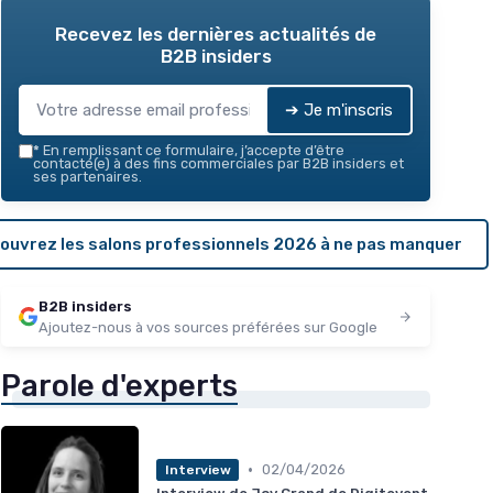
Recevez les dernières actualités de
B2B insiders
➔ Je m'inscris
*
En remplissant ce formulaire, j’accepte d’être
contacté(e) à des fins commerciales par B2B insiders et
ses partenaires.
ouvrez les salons professionnels 2026 à ne pas manquer
B2B insiders
Ajoutez-nous à vos sources préférées sur Google
Parole d'experts
•
02/04/2026
Interview