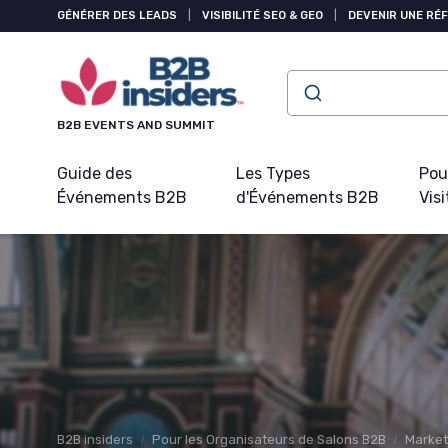
Panneau de gestion des cookies
GÉNÉRER DES LEADS
|
VISIBILITÉ SEO & GEO
|
DEVENIR UNE RÉ
B2B EVENTS AND SUMMIT
Guide des
Les Types
Pou
Événements B2B
d'Événements B2B
Visi
B2B insiders
Pour les Organisateurs de Salons B2B
Market