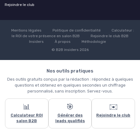
Rejoindre le club
Mentions légales
Politique de confidentialité
Calculateur :
le ROI de votre présence en salon B2B
Rejoindre le club B2B
Insiders
À propos
Méthodologie
© B2B insiders 2026
Nos outils pratiques
Des outils gratuits conçus par la rédaction : répondez à quelques
questions et obtenez en quelques secondes un chiffrage
personnalisé, sans inscription. Servez-vous.
📊
🎯
✉️
Ce site utilise des cookies et vous donne le contrôle sur ceux que
Calculateur ROI
Générer des
Rejoindre le club
vous souhaitez activer
salon B2B
leads qualifiés
Tout accepter
Personnaliser