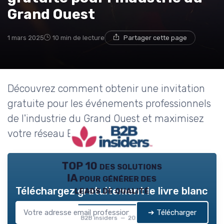
→ Je rejoins le club
Grand Ouest
* En rejoignant le club, j'accepte de recevoir les emails
1 mars 2025
10 min de lecture
Partager cette page
de B2B Insiders et les offres de ses partenaires.
Non merci, peut-être plus tard
Découvrez comment obtenir une invitation
gratuite pour les événements professionnels
de l'industrie du Grand Ouest et maximisez
votre réseau B2B.
TOP 10 des solutions
IA pour générer des
leads de qualité
Téléchargez gratuitement le livre blanc
➔ Télécharger
B2B insiders — 2026