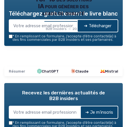
IA pour générer des
leads de qualité
Téléchargez gratuitement le livre blanc
➔ Télécharger
B2B insiders — 2026
*
En remplissant ce formulaire, j’accepte d’être contacté(e) à
des fins commerciales par B2B insiders et ses partenaires.
Résumer
ChatGPT
Claude
Mistral
Recevez les dernières actualités de
B2B insiders
➔ Je m'inscris
*
En remplissant ce formulaire, j’accepte d’être contacté(e) à
des fins commerciales par B2B insiders et ses partenaires.