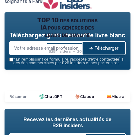
soignants à Paris.
TOP 10 des solutions
IA pour générer des
leads de qualité
Téléchargez gratuitement le livre blanc
➔ Télécharger
B2B insiders — 2026
*
En remplissant ce formulaire, j’accepte d’être contacté(e) à
des fins commerciales par B2B insiders et ses partenaires.
Résumer
ChatGPT
Claude
Mistral
Recevez les dernières actualités de
B2B insiders