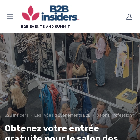
Panneau de gestion des cookies
B2B EVENTS AND SUMMIT
B2B insiders
Les Types d'Événements B2B
Salons Professionnels
Obtenez votre entrée
gratuite pour le salon des