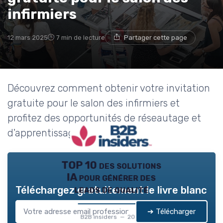
infirmiers
12 mars 2025
7 min de lecture
Partager cette page
Découvrez comment obtenir votre invitation
gratuite pour le salon des infirmiers et
profitez des opportunités de réseautage et
d'apprentissage.
TOP 10 des solutions
IA pour générer des
leads de qualité
Téléchargez gratuitement le livre blanc
➔ Télécharger
B2B insiders — 2026