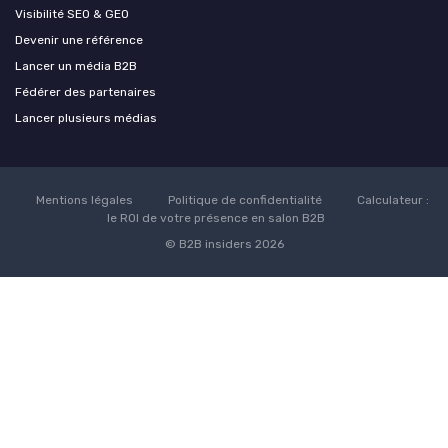
Visibilité SEO & GEO
Devenir une référence
Lancer un média B2B
Fédérer des partenaires
Lancer plusieurs médias
Mentions légales
Politique de confidentialité
Calculateur :
le ROI de votre présence en salon B2B
© B2B insiders 2026