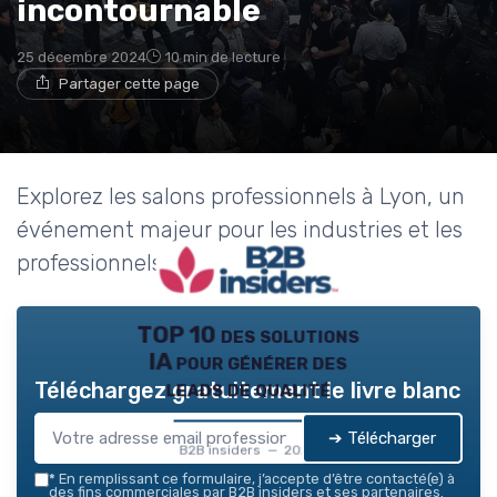
incontournable
25 décembre 2024
10 min de lecture
Partager cette page
Explorez les salons professionnels à Lyon, un
événement majeur pour les industries et les
professionnels à Eurexpo.
TOP 10 des solutions
IA pour générer des
leads de qualité
Téléchargez gratuitement le livre blanc
➔ Télécharger
B2B insiders — 2026
*
En remplissant ce formulaire, j’accepte d’être contacté(e) à
des fins commerciales par B2B insiders et ses partenaires.