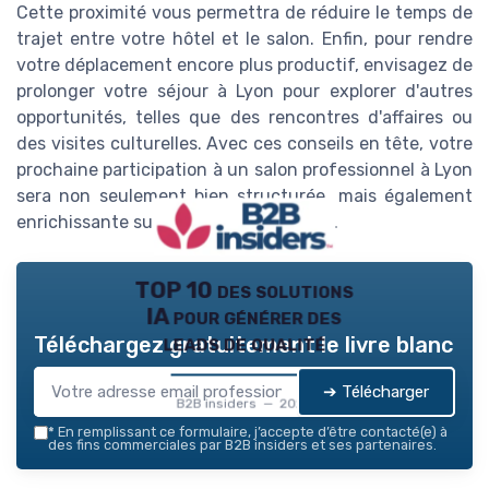
Cette proximité vous permettra de réduire le temps de
trajet entre votre hôtel et le salon. Enfin, pour rendre
votre déplacement encore plus productif, envisagez de
prolonger votre séjour à Lyon pour explorer d'autres
opportunités, telles que des rencontres d'affaires ou
des visites culturelles. Avec ces conseils en tête, votre
prochaine participation à un salon professionnel à Lyon
sera non seulement bien structurée, mais également
enrichissante sur le plan professionnel.
TOP 10 des solutions
IA pour générer des
leads de qualité
Téléchargez gratuitement le livre blanc
➔ Télécharger
B2B insiders — 2026
*
En remplissant ce formulaire, j’accepte d’être contacté(e) à
des fins commerciales par B2B insiders et ses partenaires.