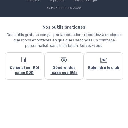
Insiders
À propos
Méthodologie
© B2B insiders 2026
Nos outils pratiques
Des outils gratuits conçus par la rédaction : répondez à quelques
questions et obtenez en quelques secondes un chiffrage
personnalisé, sans inscription. Servez-vous.
📊
🎯
✉️
Calculateur ROI
Générer des
Rejoindre le club
salon B2B
leads qualifiés