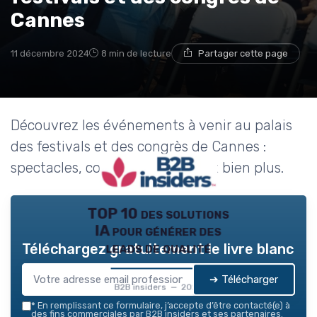
Cannes
11 décembre 2024
8 min de lecture
Partager cette page
Découvrez les événements à venir au palais
des festivals et des congrès de Cannes :
spectacles, concerts, festivals et bien plus.
TOP 10 des solutions
IA pour générer des
leads de qualité
Téléchargez gratuitement le livre blanc
➔ Télécharger
B2B insiders — 2026
*
En remplissant ce formulaire, j’accepte d’être contacté(e) à
des fins commerciales par B2B insiders et ses partenaires.