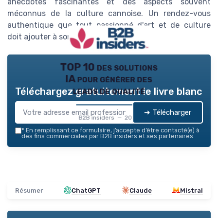
anecdotes fascinantes et des aspects souvent
méconnus de la culture cannoise. Un rendez-vous
authentique que tout passionné d'art et de culture
doit ajouter à son carnet d'adresses.
TOP 10 des solutions
IA pour générer des
leads de qualité
Téléchargez gratuitement le livre blanc
➔ Télécharger
B2B insiders — 2026
*
En remplissant ce formulaire, j’accepte d’être contacté(e) à
des fins commerciales par B2B insiders et ses partenaires.
Résumer
ChatGPT
Claude
Mistral