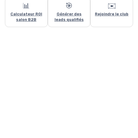
📊
🎯
✉️
Calculateur ROI
Générer des
Rejoindre le club
salon B2B
leads qualifiés