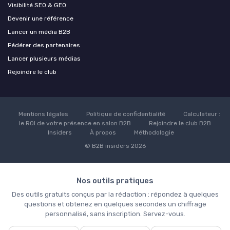
Visibilité SEO & GEO
Devenir une référence
Lancer un média B2B
Fédérer des partenaires
Lancer plusieurs médias
Rejoindre le club
Mentions légales
Politique de confidentialité
Calculateur :
le ROI de votre présence en salon B2B
Rejoindre le club B2B
Insiders
À propos
Méthodologie
© B2B insiders 2026
Nos outils pratiques
Des outils gratuits conçus par la rédaction : répondez à quelques
questions et obtenez en quelques secondes un chiffrage
personnalisé, sans inscription. Servez-vous.