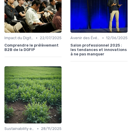
•
•
Impact du Digital sur l'Événementiel B2B
22/07/2025
Avenir des Événements B2B
12/06/2025
Comprendre le prélèvement
Salon professionnel 2025 :
B2B de la DGFIP
les tendances et innovations
à ne pas manquer
•
Sustainability et Événements Écoresponsables
28/11/2025