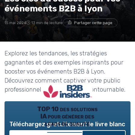
événements B2B à lyon
15 mai 2024
13 min de lecture
Partager cette page
Explorez les tendances, les stratégies
gagnantes et des exemples inspirants pour
booster vos événements B2B à Lyon.
Découvrez comment captiver votre public
professionnel avec ce guide incontournable.
TOP 10 des solutions
IA pour générer des
leads de qualité
Téléchargez gratuitement le livre blanc