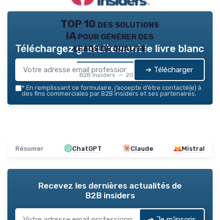
TOP 10 des solutions
IA pour générer des
leads de qualité
Téléchargez gratuitement le livre blanc
➔ Télécharger
B2B insiders — 2026
*
En remplissant ce formulaire, j’accepte d’être contacté(e) à
des fins commerciales par B2B insiders et ses partenaires.
Résumer
ChatGPT
Claude
Mistral
Recevez les dernières actualités de
B2B insiders
➔ Je m'inscris