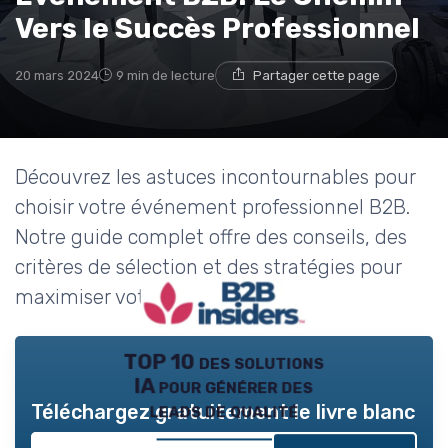
Vers le Succès Professionnel
20 mars 2024
9 min de lecture
Partager cette page
Découvrez les astuces incontournables pour
choisir votre événement professionnel B2B.
Notre guide complet offre des conseils, des
critères de sélection et des stratégies pour
maximiser votre impact et ROI.
TOP 10 des solutions
IA pour générer des
leads de qualité
Téléchargez gratuitement le livre blanc