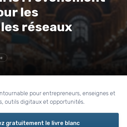
ur les
 les réseaux
ge
contournable pour entrepreneurs, enseignes et
 outils digitaux et opportunités.
z gratuitement le livre blanc