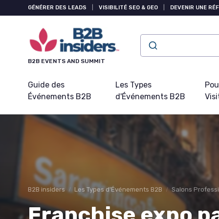
Panneau de gestion des cookies
GÉNÉRER DES LEADS
|
VISIBILITÉ SEO & GEO
|
DEVENIR UNE RÉ
B2B EVENTS AND SUMMIT
Guide des
Les Types
Pou
Événements B2B
d'Événements B2B
Visi
B2B insiders
Les Types d'Événements B2B
Salons Professi
Franchise expo pa