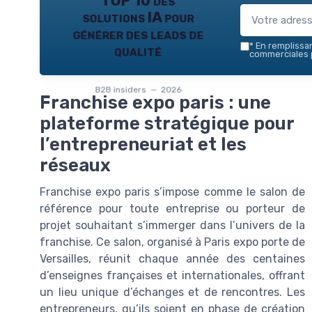
TOP 10 des
solutions IA pour
générer des leads de
*
En remplissant
qualité
commerciales p
B2B insiders — 2026
Franchise expo paris : une
plateforme stratégique pour
l’entrepreneuriat et les
réseaux
Franchise expo paris s’impose comme le salon de
référence pour toute entreprise ou porteur de
projet souhaitant s’immerger dans l’univers de la
franchise. Ce salon, organisé à Paris expo porte de
Versailles, réunit chaque année des centaines
d’enseignes françaises et internationales, offrant
un lieu unique d’échanges et de rencontres. Les
entrepreneurs, qu’ils soient en phase de création