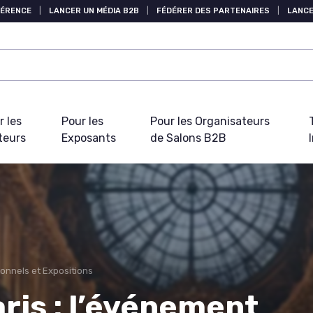
FÉRENCE
|
LANCER UN MÉDIA B2B
|
FÉDÉRER DES PARTENAIRES
|
LANCE
r les
Pour les
Pour les Organisateurs
teurs
Exposants
de Salons B2B
onnels et Expositions
ris : l’événement