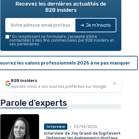
Recevez les dernières actualités de
B2B insiders
➔ Je m'inscris
*
En remplissant ce formulaire, j’accepte d’être
contacté(e) à des fins commerciales par B2B insiders et
ses partenaires.
ouvrez les salons professionnels 2026 à ne pas manquer
B2B insiders
Ajoutez-nous à vos sources préférées sur Google
Parole d'experts
•
02/04/2026
Interview
Interview de Joy Grand de Digitevent
: Optimiser les événements digitaux