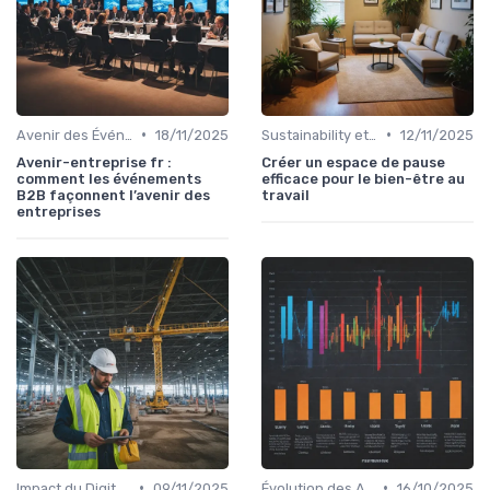
•
•
Avenir des Événements B2B
18/11/2025
Sustainability et Événements Écoresponsables
12/11/2025
Avenir-entreprise fr :
Créer un espace de pause
comment les événements
efficace pour le bien-être au
B2B façonnent l’avenir des
travail
entreprises
•
•
Impact du Digital sur l'Événementiel B2B
09/11/2025
Évolution des Attentes des Participants
16/10/2025