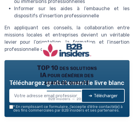
ou immersions professionnelles
Informer sur les aides à l’embauche et les
dispositifs d’insertion professionnelle
En appliquant ces conseils, la collaboration entre
missions locales et entreprises devient un véritable
levier pour l’orientation, la formation et l’insertion
professionnelle des jeunes.
TOP 10 des solutions
IA pour générer des
leads de qualité
Téléchargez gratuitement le livre blanc
➔ Télécharger
B2B insiders — 2026
*
En remplissant ce formulaire, j’accepte d’être contacté(e) à
des fins commerciales par B2B insiders et ses partenaires.