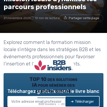
→ Je rejoins le club
parcours professionnels
* En rejoignant le club, j'accepte de recevoir les emails
21 novembre 2025
10 min de lecture
Partager cette page
de B2B Insiders et les offres de ses partenaires.
Non merci, peut-être plus tard
Explorez comment la formation mission
locale s’intègre dans les stratégies B2B et les
événements professionnels pour favoriser
l’insertion et l’évolution des talents.
TOP 10 des solutions
IA pour générer des
leads de qualité
Téléchargez gratuitement le livre blanc
➔ Télécharger
B2B insiders — 2026