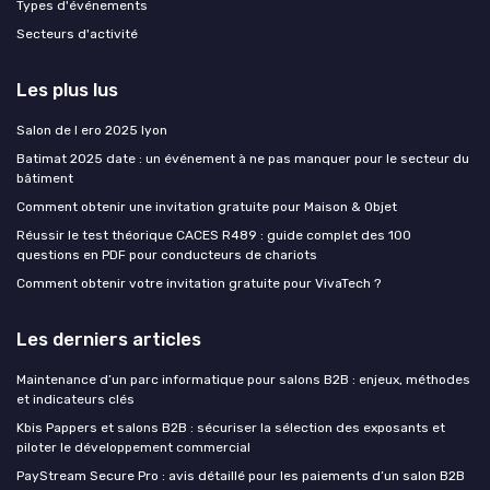
Types d'événements
Secteurs d'activité
Les plus lus
Salon de l ero 2025 lyon
Batimat 2025 date : un événement à ne pas manquer pour le secteur du
bâtiment
Comment obtenir une invitation gratuite pour Maison & Objet
Réussir le test théorique CACES R489 : guide complet des 100
questions en PDF pour conducteurs de chariots
Comment obtenir votre invitation gratuite pour VivaTech ?
Les derniers articles
Maintenance d’un parc informatique pour salons B2B : enjeux, méthodes
et indicateurs clés
Ce site utilise des cookies et vous donne le contrôle sur ceux que
vous souhaitez activer
Kbis Pappers et salons B2B : sécuriser la sélection des exposants et
piloter le développement commercial
Tout accepter
Personnaliser
PayStream Secure Pro : avis détaillé pour les paiements d’un salon B2B