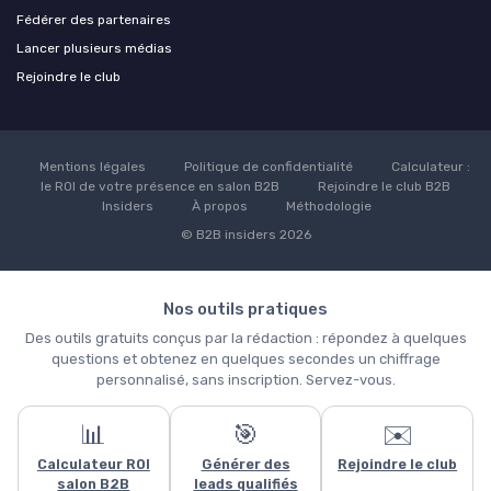
Fédérer des partenaires
Lancer plusieurs médias
Rejoindre le club
Mentions légales
Politique de confidentialité
Calculateur :
le ROI de votre présence en salon B2B
Rejoindre le club B2B
Insiders
À propos
Méthodologie
© B2B insiders 2026
Nos outils pratiques
Des outils gratuits conçus par la rédaction : répondez à quelques
questions et obtenez en quelques secondes un chiffrage
personnalisé, sans inscription. Servez-vous.
📊
🎯
✉️
Calculateur ROI
Générer des
Rejoindre le club
salon B2B
leads qualifiés