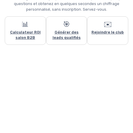
questions et obtenez en quelques secondes un chiffrage
personnalisé, sans inscription. Servez-vous.
📊
🎯
✉️
Ce site utilise des cookies et vous donne le contrôle sur ceux que
Calculateur ROI
Générer des
Rejoindre le club
vous souhaitez activer
salon B2B
leads qualifiés
Tout accepter
Personnaliser