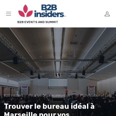
Panneau de gestion des cookies
×
LE CLUB B2B INSIDERS
B2B EVENTS AND SUMMIT
Rejoignez le club B2B
Insiders !
Chaque semaine, les salons à ne pas manquer,
nos guides pratiques et les méthodes qui
transforment un événement en leads qualifiés.
Agenda des salons
Guides & modèles
Méthodes leadgen
En avant-première
B2B insiders
Pour les Organisateurs de Salons B2B
Planification et Logis
Trouver le bureau idéal à
Marseille pour vos