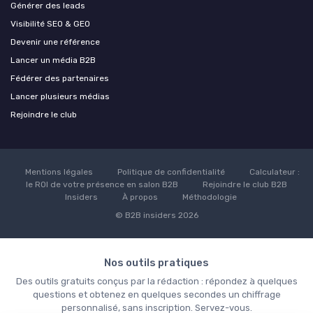
Générer des leads
Visibilité SEO & GEO
Devenir une référence
Lancer un média B2B
Fédérer des partenaires
Lancer plusieurs médias
Rejoindre le club
Mentions légales
Politique de confidentialité
Calculateur :
le ROI de votre présence en salon B2B
Rejoindre le club B2B
Insiders
À propos
Méthodologie
© B2B insiders 2026
Nos outils pratiques
Des outils gratuits conçus par la rédaction : répondez à quelques
questions et obtenez en quelques secondes un chiffrage
personnalisé, sans inscription. Servez-vous.