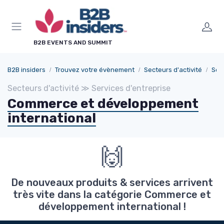
Panneau de gestion des cookies
B2B EVENTS AND SUMMIT
B2B insiders
Trouvez votre évènement
Secteurs d'activité
Ser
Secteurs d'activité ≫ Services d'entreprise
Commerce et développement
international
🙌
De nouveaux produits & services arrivent
très vite dans la catégorie Commerce et
développement international !