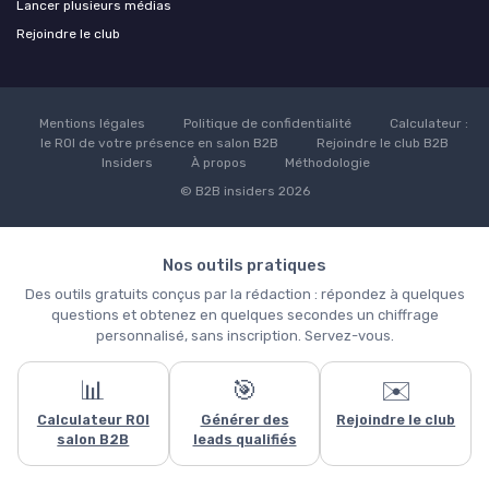
Lancer plusieurs médias
Rejoindre le club
Mentions légales
Politique de confidentialité
Calculateur :
le ROI de votre présence en salon B2B
Rejoindre le club B2B
Insiders
À propos
Méthodologie
© B2B insiders 2026
Nos outils pratiques
Des outils gratuits conçus par la rédaction : répondez à quelques
questions et obtenez en quelques secondes un chiffrage
personnalisé, sans inscription. Servez-vous.
📊
🎯
✉️
Ce site utilise des cookies et vous donne le contrôle sur ceux que
Calculateur ROI
Générer des
Rejoindre le club
vous souhaitez activer
salon B2B
leads qualifiés
Tout accepter
Personnaliser