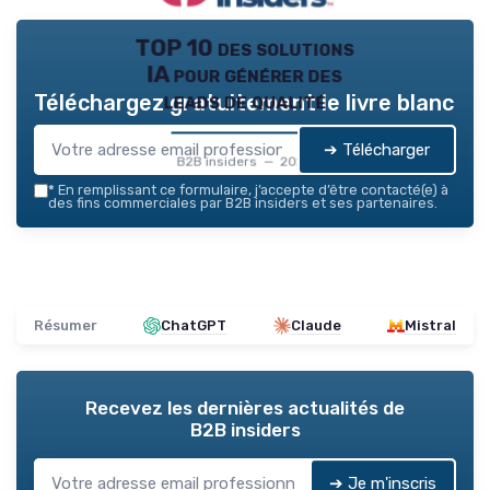
TOP 10 des solutions
IA pour générer des
leads de qualité
Téléchargez gratuitement le livre blanc
➔ Télécharger
B2B insiders — 2026
*
En remplissant ce formulaire, j’accepte d’être contacté(e) à
des fins commerciales par B2B insiders et ses partenaires.
Résumer
ChatGPT
Claude
Mistral
Recevez les dernières actualités de
B2B insiders
➔ Je m'inscris