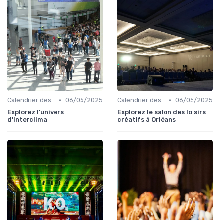
•
•
Calendrier des Événements par Secteur
06/05/2025
Calendrier des Événements par Secteur
06/05/2025
Explorez l'univers
Explorez le salon des loisirs
d'interclima
créatifs à Orléans