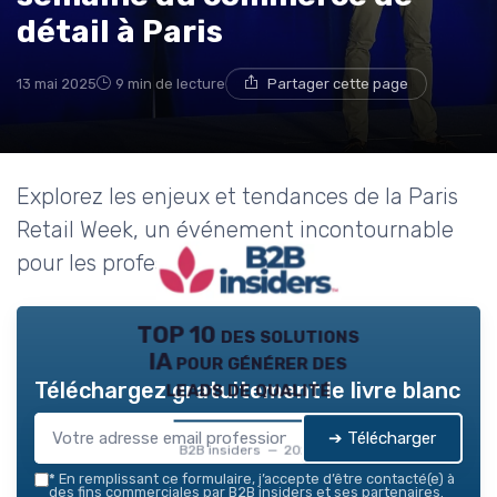
→ Je rejoins le club
détail à Paris
* En rejoignant le club, j'accepte de recevoir les emails
13 mai 2025
9 min de lecture
Partager cette page
de B2B Insiders et les offres de ses partenaires.
Non merci, peut-être plus tard
Explorez les enjeux et tendances de la Paris
Retail Week, un événement incontournable
pour les professionnels du B2B.
TOP 10 des solutions
IA pour générer des
leads de qualité
Téléchargez gratuitement le livre blanc
➔ Télécharger
B2B insiders — 2026
*
En remplissant ce formulaire, j’accepte d’être contacté(e) à
des fins commerciales par B2B insiders et ses partenaires.