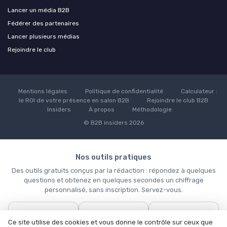
Lancer un média B2B
Fédérer des partenaires
Lancer plusieurs médias
Rejoindre le club
Mentions légales
Politique de confidentialité
Calculateur :
le ROI de votre présence en salon B2B
Rejoindre le club B2B
Insiders
À propos
Méthodologie
© B2B insiders 2026
Nos outils pratiques
Des outils gratuits conçus par la rédaction : répondez à quelques
questions et obtenez en quelques secondes un chiffrage
personnalisé, sans inscription. Servez-vous.
📊
🎯
✉️
Ce site utilise des cookies et vous donne le contrôle sur ceux que